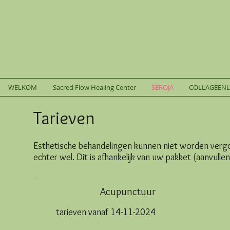
WELKOM
Sacred Flow Healing Center
SEROJA
COLLAGEEN
Tarieven
Esthetische behandelingen kunnen niet worden verg
echter wel. Dit is afhankelijk van uw pakket (aanvull
Acupunctuur
tarieven vanaf 14-11-2024