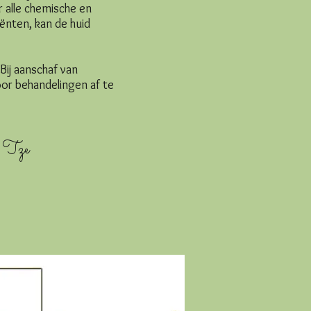
 alle chemische en
ënten, kan de huid
Bij aanschaf van
voor behandelingen af te
 Tze